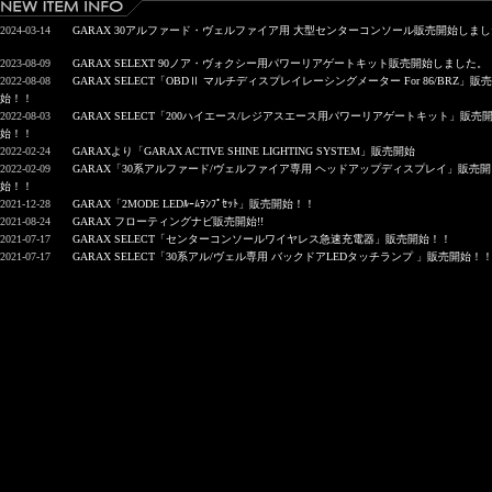
2024-03-14
GARAX 30アルファード・ヴェルファイア用 大型センターコンソール販売開始しま
2023-08-09
GARAX SELEXT 90ノア・ヴォクシー用パワーリアゲートキット販売開始しました。
2022-08-08
GARAX SELECT「OBDⅡ マルチディスプレイレーシングメーター For 86/BRZ」販
始！！
2022-08-03
GARAX SELECT「200ハイエース/レジアスエース用パワーリアゲートキット」販売
始！！
2022-02-24
GARAXより「GARAX ACTIVE SHINE LIGHTING SYSTEM」販売開始
2022-02-09
GARAX「30系アルファード/ヴェルファイア専用 ヘッドアップディスプレイ」販売開
始！！
2021-12-28
GARAX「2MODE LEDﾙｰﾑﾗﾝﾌﾟｾｯﾄ」販売開始！！
2021-08-24
GARAX フローティングナビ販売開始!!
2021-07-17
GARAX SELECT「センターコンソールワイヤレス急速充電器」販売開始！！
2021-07-17
GARAX SELECT「30系アル/ヴェル専用 バックドアLEDタッチランプ 」販売開始！