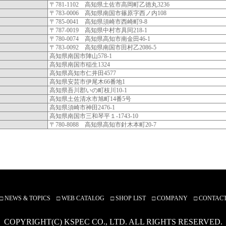
〒781-1102 高知県土佐市高岡町乙徳丸3236
〒783-0006 高知県南国市篠原字西ノ内108
〒785-0041 高知県須崎市西崎町9-8
〒787-0019 高知県中村市具同218-1
〒780-0074 高知県高知市南金田46-1
〒783-0092 高知県南国市田村乙2086-5
高知県南国市陣山578-1
高知県南国市稲生1324
高知県高知市仁井田4577
高知県安芸市伊尾木66番地1
高知県吾川郡いの町枝川10-1
高知県土佐清水市旭町14番5号
高知県須崎市神田2476-1
高知県南国市三和琴平１-1743-10
〒780-8088 高知県高知市針木本町20-7
□
NEWS & TOPICS
□
WEB CATALOG
□
SHOP LIST
□
COMPANY
□
CONTAC
COPYRIGHT(C) KSPEC CO., LTD. ALL RIGHTS RESERVED.