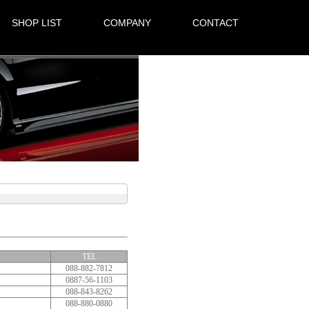
SHOP LIST
COMPANY
CONTACT
TEL
088-882-7812
0887-56-1103
088-843-8262
088-880-0880