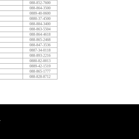
088-852-7600
088-864-3500
0889-40-0600
0880-37-4500
088-884-3400
088-863-5504
088-864-4618
088-865-2468
088-847-3536
0887-34-0118
088-893-2216
0880-82-0013
0889-42-1519
088-865-1777
088-828-8712
T