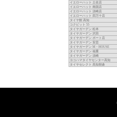
イエローハット 土佐店
イエローハット 南国店
イエローハット 須崎店
イエローハット 四万十店
タイヤ館 高知
コクピット
55
タイヤガーデン 松本
タイヤガーデン 沢田
タイヤガーデン ポート店
タイヤガーデン 安芸
タイヤガーデン M・HOUSE
タイヤガーデン 福重
タイヤガーデン 須崎
ヨコハマタイヤセンター高知
タイヤセレクト
高知朝倉