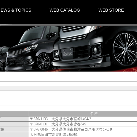
NEWS & TOPICS
WEB CATALOG
WEB STORE
住所
店
〒870-1133 大分県大分市宮崎1404-2
〒870-0131 大分県大分市皆春549
佐伯
〒876-0046 大分県佐伯市脇津留コスモタウンC-9
大分県日田市新治町312番地1