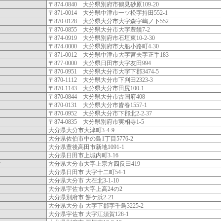
〒874-0840 大分県別府市鶴見砂原109-20
〒871-0014 大分県中津市一ツ松字持田552-1
〒870-0128 大分県大分市大字森字嶋ノ下552
〒870-0855 大分県大分市大字豊饒7-2
〒874-0919 大分県別府市石垣東10-2-30
〒874-0000 大分県別府市大船小路町4-30
〒871-0012 大分県中津市大字宮夫字正手183
〒877-0000 大分県日田市大字友田994
〒870-0951 大分県大分市大字下郡3474-5
〒870-1112 大分県大分市下判田2323-3
〒870-1143 大分県大分市田尻100-1
〒870-0844 大分県大分市古国府408
〒870-0131 大分県大分市皆春1557-1
〒870-0952 大分県大分市下郡北2-2-37
〒874-0835 大分県別府市実相寺1-5
大分県大分市大津町3-4-9
大分県佐伯市中の島1丁目5776-2
大分県豊後高田市新地1091-1
大分県日田市上城内町3-16
方
大分県大分市大字上宗方四反田419
大分県日田市 大字十二町54-1
大分県大分市 大在北3-1-10
大分県宇佐市大字上高24の2
大分県別府市 餅ケ浜2-21
大分県大分市 大字下郡字千鳥3225-2
大分県宇佐市 大字江須賀128-1