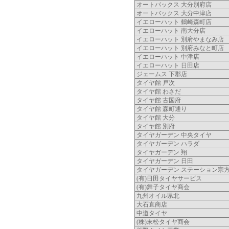
オートバックス 大分別府店
オートバックス 大分中津店
イエローハット 鶴崎森町店
イエローハット 南大分店
イエローハット 別府やまなみ店
イエローハット 別府みなと町店
イエローハット 中津店
イエローハット 日田店
ジェームス 下郡店
タイヤ館 戸次
タイヤ館 わさだ
タイヤ館 古国府
タイヤ館 森町通り
タイヤ館 大分
タイヤ館 別府
タイヤガーデン 中央タイヤ
タイヤガーデン ハラダ
タイヤガーデン 翔
タイヤガーデン 日田
タイヤガーデン ステーション宗
(有)日田タイヤサービス
(有)舞子タイヤ商会
九州オイル県北
大石直商店
中道タイヤ
(株)末松タイヤ商会