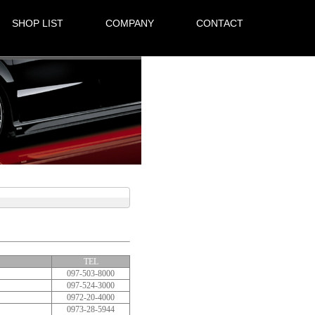
SHOP LIST
COMPANY
CONTACT
TEL
097-503-8000
097-524-3000
0972-20-4000
0973-28-5944