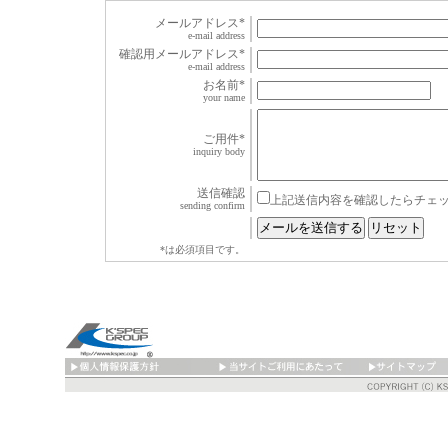
メールアドレス
*
e-mail address
確認用メールアドレス
*
e-mail address
お名前
*
your name
ご用件
*
inquiry body
送信確認
上記送信内容を確認したらチェ
sending confirm
*
は必須項目です。
ケースペックマガジ