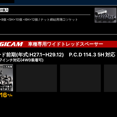
/2個入
個 <5H>10個 <6H>12個 / ナット締結用薄口ソケット
）
車種専用ワイドトレッドスペーサー
ード前期
(年式:H27.1~H29.12)
P.C.D 114.3 5H 対応
・17インチ対応(4WD装着可)