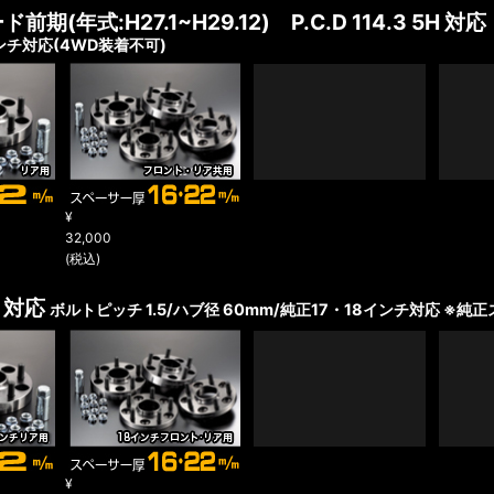
ード前期
(年式:H27.1~H29.12)
P.C.D 114.3 5H 対応
インチ対応(4WD装着不可)
¥
32,000
(税込)
5H 対応
ボルトピッチ 1.5/ハブ径 60mm/純正17・18インチ対応
※純正
¥