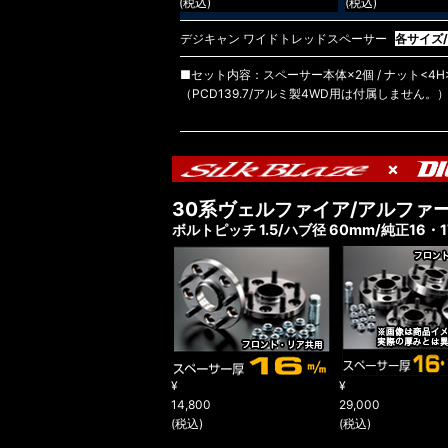
(税込)
(税込)
デジキャン ワイドトレッドスペーサー
各サイズ
■セット内容：スペーサー本体×2個 / ナット<4H>8
（PCD139.7/アルミ製4WD用は付属しません。
×
30系ヴェルファイア/アルファ
ボルトピッチ 1.5/ハブ径 60mm/純正16
¥
¥
14,800
29,000
(税込)
(税込)